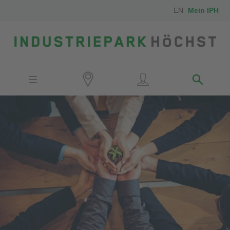
EN
Mein IPH
Standort
Investoren
IPH-Mitarbeiter
Nachbarn
Medien
Kontakt
Anfahrt