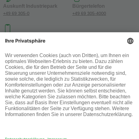
Auskunft Industriepark
Bürgertelefon
+49 69 305-0
+49 69 305-4000
Investoren-Kontakt
+49 69 305-46300
SOCIAL MEDIA
AGB
Impressum
Datenschutz
Cookie-Einstellungen
© Infraserv GmbH & Co. Höchst KG
POWERED BY