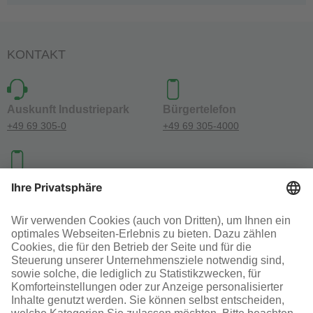
KONTAKT
Auskunft Industriepark
Bürgertelefon
+49 69 305-0
+49 69 305-4000
Investoren-Kontakt
+49 69 305-46300
SOCIAL MEDIA