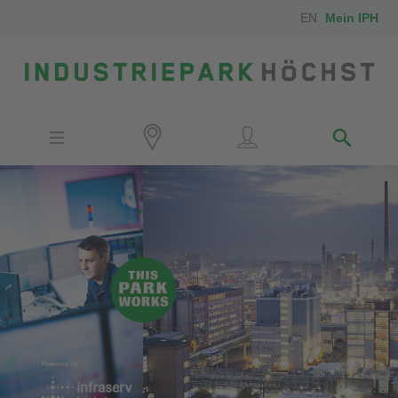
EN
Mein IPH
Standort
Investoren
IPH-Mitarbeiter
Nachbarn
Medien
Kontakt
Anfahrt