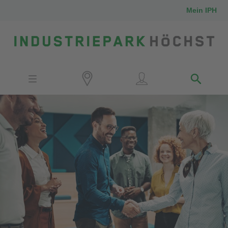
Mein IPH
Standort
Investoren
IPH-Mitarbeiter
Nachbarn
Medien
Kontakt
Anfahrt