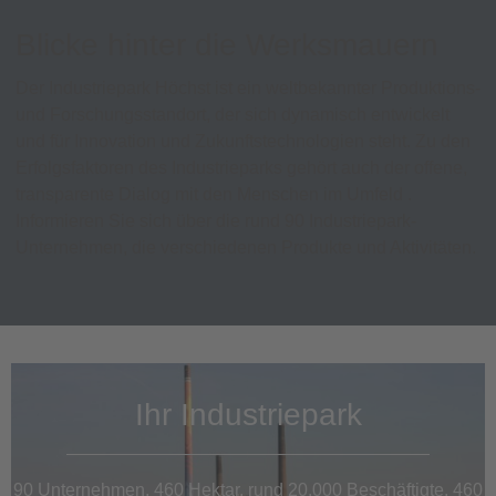
Blicke hinter die Werksmauern
Der Industriepark Höchst ist ein weltbekannter Produktions-
und Forschungsstandort, der sich dynamisch entwickelt
und für Innovation und Zukunftstechnologien steht. Zu den
Erfolgsfaktoren des Industrieparks gehört auch der offene,
transparente Dialog mit den Menschen im Umfeld .
Informieren Sie sich über die rund 90 Industriepark-
Unternehmen, die verschiedenen Produkte und Aktivitäten.
Ihr Industriepark
90 Unternehmen, 460 Hektar, rund 20.000 Beschäftigte, 460