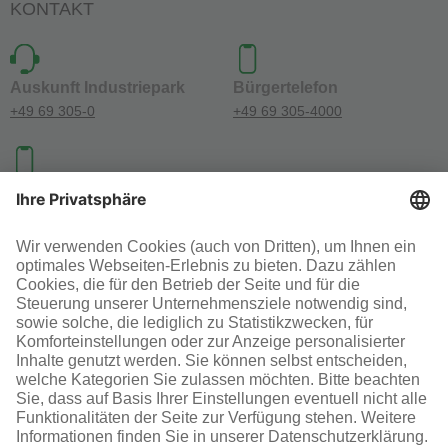
KONTAKT
Auskunft Industriepark
Bürgertelefon
+49 69 305-0
+49 69 305-4000
Investoren-Kontakt
+49 69 305-46300
SOCIAL MEDIA
AGB
Impressum
Datenschutz
Cookie-Einstellungen