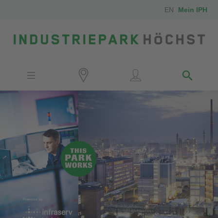
EN
Mein IPH
Standort
Investoren
IPH-Mitarbeiter
Nachbarn
Medien
Kontakt
Anfahrt