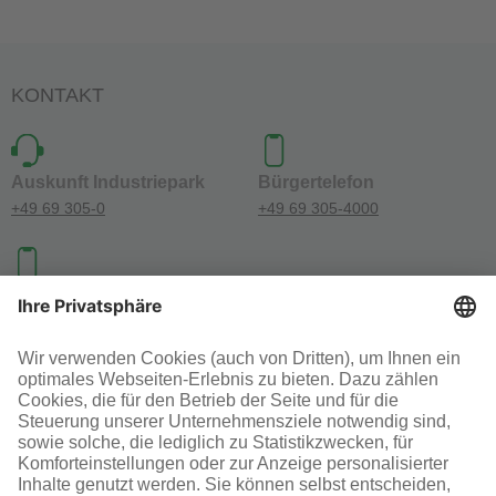
KONTAKT
Auskunft Industriepark
Bürgertelefon
+49 69 305-0
+49 69 305-4000
Investoren-Kontakt
+49 69 305-46300
SOCIAL MEDIA