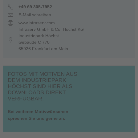
+49 69 305-7952
E-Mail schreiben
www.infraserv.com
Infraserv GmbH & Co. Höchst KG
Industriepark Höchst
Gebäude C 770
65926 Frankfurt am Main
FOTOS MIT MOTIVEN AUS
DEM INDUSTRIEPARK
HÖCHST SIND HIER ALS
DOWNLOADS DIREKT
VERFÜGBAR.
Bei weiteren Motivwünschen
sprechen Sie uns gerne an.