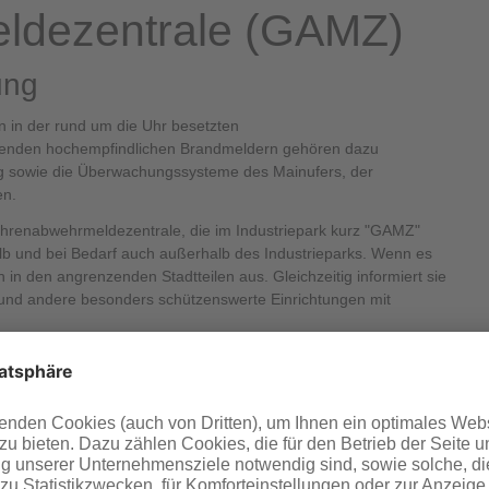
ldezentrale (GAMZ)
ung
n in der rund um die Uhr besetzten
enden hochempfindlichen Brandmeldern gehören dazu
 sowie die Überwachungssysteme des Mainufers, der
en.
hrenabwehrmeldezentrale, die im Industriepark kurz "GAMZ"
alb und bei Bedarf auch außerhalb des Industrieparks. Wenn es
h in den angrenzenden Stadtteilen aus. Gleichzeitig informiert sie
 und andere besonders schützenswerte Einrichtungen mit