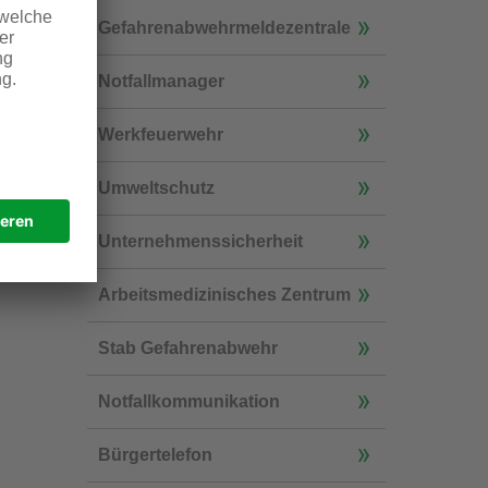
Gefahrenabwehrmeldezentrale
Notfallmanager
Werkfeuerwehr
Umweltschutz
Unternehmenssicherheit
Arbeitsmedizinisches Zentrum
Stab Gefahrenabwehr
Notfallkommunikation
Bürgertelefon