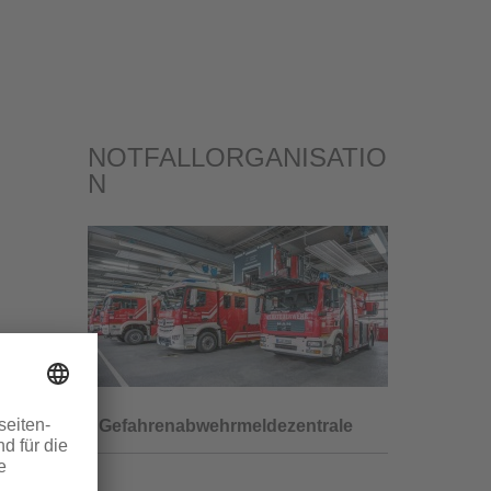
NOTFALLORGANISATIO
N
Gefahrenabwehrmeldezentrale