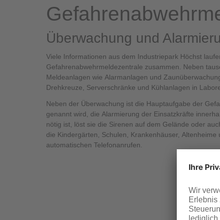
Gefahrenabwehrme
Überwachung und Alarmier
Viele Informationen aus dem Industriepark Höchst laufe
Gefahrenabwehrmeldezentrale zusammen. Neben taus
Meldeanlagen wie Alarmanlagen und Zaunüberwachung
Drehkreuze, Serverschränke und Kühlanlagen in Labor
Neben der Überwachung ist die Hauptaufgabe der Gefa
genannt wird, die Alarmierung der Einsatzkräfte innerh
nötig ist, löst sie die Sirenen auf dem Gelände oder auc
die Kindergärten, Schulen, Krankenhäuser, Altenheime
automatischen Telefonanrufen.