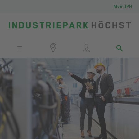
Mein IPH
Standort
Investoren
IPH-Mitarbeiter
Nachbarn
Medien
Kontakt
Anfahrt