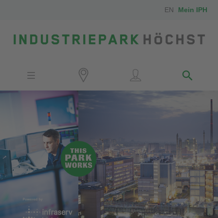
EN
Mein IPH
Standort
Investoren
IPH-Mitarbeiter
Nachbarn
Medien
Kontakt
Anfahrt