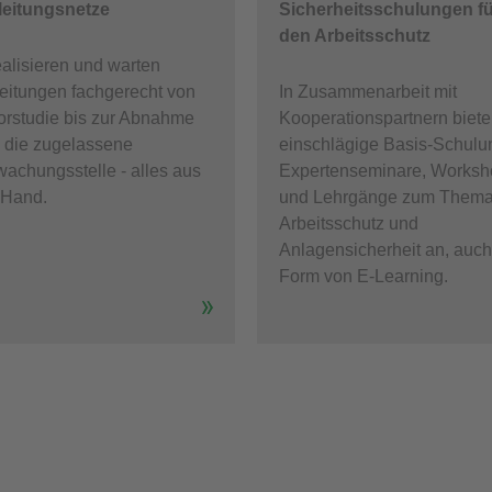
leitungsnetze
Sicherheitsschulungen fü
den Arbeitsschutz
ealisieren und warten
eitungen fachgerecht von
In Zusammenarbeit mit
orstudie bis zur Abnahme
Kooperationspartnern biete
 die zugelassene
einschlägige Basis-Schulu
achungsstelle - alles aus
Expertenseminare, Worksh
 Hand.
und Lehrgänge zum Them
Arbeitsschutz und
Anlagensicherheit an, auch
Form von E-Learning.