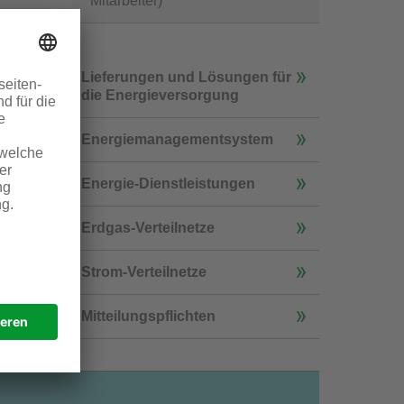
Mitarbeiter)
Lieferungen und Lösungen für
die Energieversorgung
Energiemanagementsystem
Energie-Dienstleistungen
Erdgas-Verteilnetze
Strom-Verteilnetze
Mitteilungspflichten