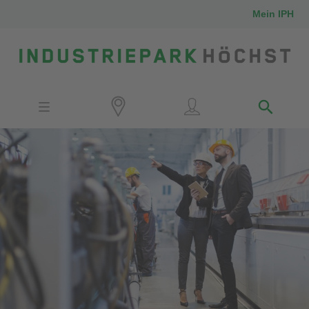
Mein IPH
Standort
Investoren
IPH-Mitarbeiter
Nachbarn
Medien
Kontakt
Anfahrt