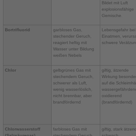
Bildet mit Luft
explosionsfähige
Gemische.
Bortrifluorid
garbloses Gas,
Lebensgefahr bei
stechender Geruch,
Einatmen, verurs
reagiert heftig mit
schwere Verätzu
Wasser unter Bildung
weißen Nebels
Chlor
gelbgrünes Gas mit
giftig, ätzende
stechendem Geruch,
Wirkung besonde
schwerer als Luft,
auf die Schleimhä
wenig wasserlöslich,
wassergefährden
nicht brennbar, aber
oxidierend
brandfördernd
(brandfördernd)
Chlorwasserstoff
farbloses Gas mit
giftig, stark ätzen
(Salzsäuregas)
stechendem Geruch,
schwach