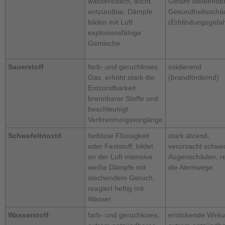
wasserlöslich, leicht
Gefahr bleibende
entzündbar, Dämpfe
Gesundheitsschä
bilden mit Luft
(Erblindungsgefah
explosionsfähige
Gemische
Sauerstoff
farb- und geruchloses
oxidierend
Gas, erhöht stark die
(brandfördernd)
Entzündbarkeit
brennbarer Stoffe und
beschleunigt
Verbrennungsvorgänge
Schwefeltrioxid
farblose Flüssigkeit
stark ätzend,
oder Feststoff, bildet
verursacht schwe
an der Luft intensive
Augenschäden, re
weiße Dämpfe mit
die Atemwege
stechendem Geruch,
reagiert heftig mit
Wasser
Wasserstoff
farb- und geruchloses,
erstickende Wirk