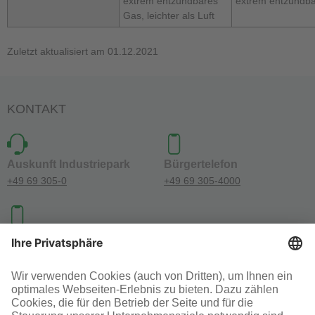
extrem entzündbares
extrem entzündba
Gas, leichter als Luft
Zuletzt aktualisiert am 01.12.2021
KONTAKT
Auskunft Industriepark
Bürgertelefon
+49 69 305-0
+49 69 305-4000
Investoren-Kontakt
+49 69 305-46300
SOCIAL MEDIA