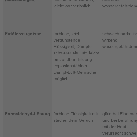
leicht wasserlöslich
wassergefährden
Erdölerzeugnisse
farblose, leicht
schwach narkotis
verdunstende
wirkend,
Flüssigkeit, Dämpfe
wassergefährden
schwerer als Luft, leicht
entzündbar, Bildung
explosionsfähiger
Dampf-Luft-Gemische
möglich
Formaldehyd‑Lösung
farblose Flüssigkeit mit
giftig bei Einatme
stechendem Geruch
und bei Berührun
mit der Haut,
verursacht schwe