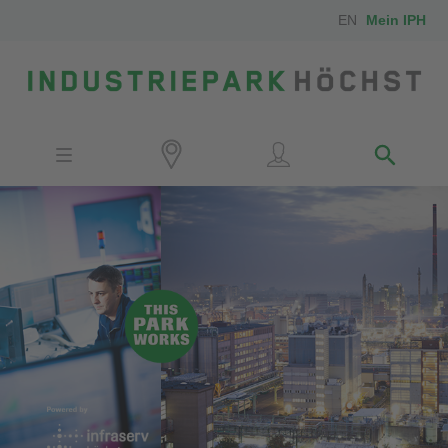
EN
Mein IPH
Standort
Investoren
IPH-Mitarbeiter
Nachbarn
Medien
Kontakt
Anfahrt