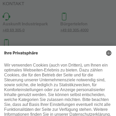
KONTAKT
Auskunft Industriepark
Bürgertelefon
+49 69 305-0
+49 69 305-4000
Investoren-Kontakt
+49 69 305-46300
SOCIAL MEDIA
AGB
Impressum
Datenschutz
Cookie-Einstellungen