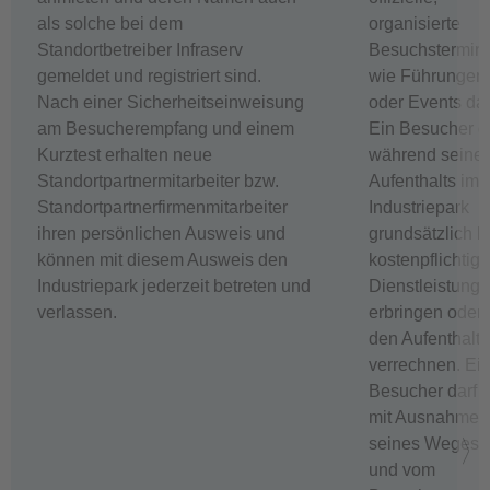
als solche bei dem
organisierte
Standortbetreiber Infraserv
Besuchstermin
gemeldet und registriert sind.
wie Führungen
Nach einer Sicherheitseinweisung
oder Events dar
am Besucherempfang und einem
Ein Besucher d
Kurztest erhalten neue
während seine
Standortpartnermitarbeiter bzw.
Aufenthalts im
Standortpartnerfirmenmitarbeiter
Industriepark
ihren persönlichen Ausweis und
grundsätzlich k
können mit diesem Ausweis den
kostenpflichtige
Industriepark jederzeit betreten und
Dienstleistung
verlassen.
erbringen oder 
den Aufenthalt
verrechnen. Ei
Besucher darf s
mit Ausnahme
seines Weges 
und vom