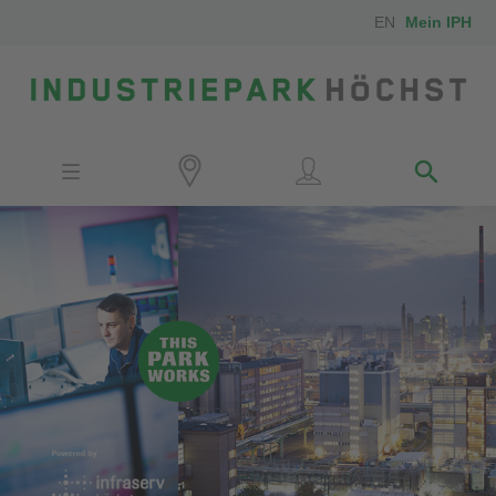
EN
Mein IPH
Standort
Investoren
IPH-Mitarbeiter
Nachbarn
Medien
Kontakt
Anfahrt