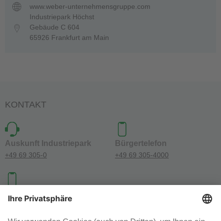
www.weber-unternehmensgruppe.com
Industriepark Höchst
Gebäude C 604
65926 Frankfurt am Main
KONTAKT
Auskunft Industriepark
Bürgertelefon
+49 69 305-0
+49 69 305-4000
Investoren-Kontakt
+49 69 305-46300