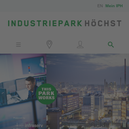
EN
Mein IPH
Standort
Investoren
IPH-Mitarbeiter
Nachbarn
Medien
Kontakt
Anfahrt