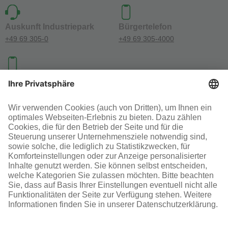
Auskunft Industriepark
Bürgertelefon
+49 69 305-0
+49 69 305-4000
Investoren-Kontakt
+49 69 305-46300
SOCIAL MEDIA
AGB
Impressum
Datenschutz
Cookie-Einstellungen
© Infraserv GmbH & Co. Höchst KG