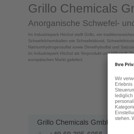
Grillo Chemicals 
Anorganische Schwefel- un
Im Industriepark Höchst stellt Grillo, ein traditionsrei
Schwefelchemikalien wie Schwefeldioxid, Schwefeltrioxid
Natriumhydrogensulfat sowie Dimethylsulfat und Salzsäu
im Industriepark Höchst als Vorprodukt und Hilfsstoff. D
europäischen Markt geliefert.
Grillo Chemicals GmbH