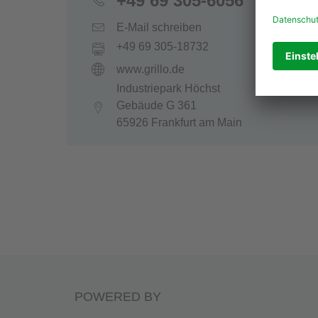
+49 69 305-6056
E-Mail schreiben
+49 69 305-18732
www.grillo.de
Industriepark Höchst
Gebäude G 361
65926 Frankfurt am Main
POWERED BY