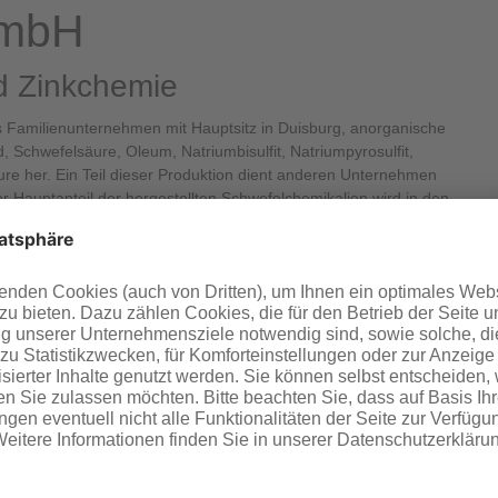
GmbH
d Zinkchemie
ches Familienunternehmen mit Hauptsitz in Duisburg, anorganische
, Schwefelsäure, Oleum, Natriumbisulfit, Natriumpyrosulfit,
re her. Ein Teil dieser Produktion dient anderen Unternehmen
er Hauptanteil der hergestellten Schwefelchemikalien wird in den