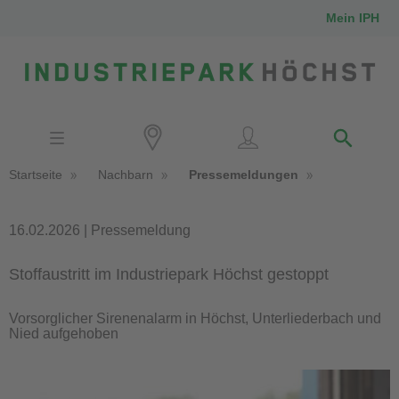
Mein IPH
Standort
Investoren
IPH-Mitarbeiter
Startseite
Nachbarn
Pressemeldungen
Nachbarn
Medien
16.02.2026 | Pressemeldung
Stoffaustritt im Industriepark Höchst gestoppt
Kontakt
Vorsorglicher Sirenenalarm in Höchst, Unterliederbach und
Nied aufgehoben
Anfahrt