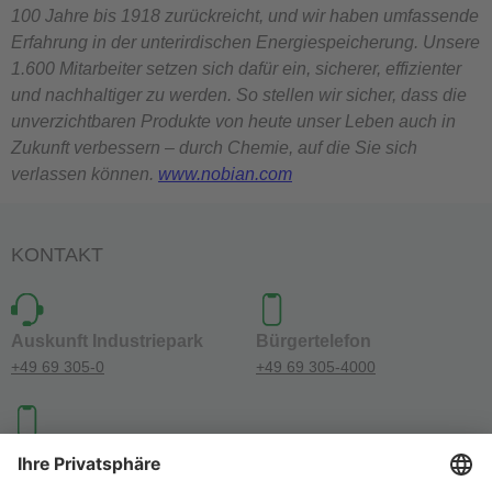
100 Jahre bis 1918 zurückreicht, und wir haben umfassende
Erfahrung in der unterirdischen Energiespeicherung. Unsere
1.600 Mitarbeiter setzen sich dafür ein, sicherer, effizienter
und nachhaltiger zu werden. So stellen wir sicher, dass die
unverzichtbaren Produkte von heute unser Leben auch in
Zukunft verbessern – durch Chemie, auf die Sie sich
verlassen können.
www.nobian.com
KONTAKT
Auskunft Industriepark
Bürgertelefon
+49 69 305-0
+49 69 305-4000
Investoren-Kontakt
+49 69 305-46300