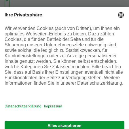
Investoren-Kontakt
+49 69 305-46300
SOCIAL MEDIA
AGB
Impressum
Datenschutz
Cookie-Einstellungen
© Infraserv GmbH & Co. Höchst KG
POWERED BY