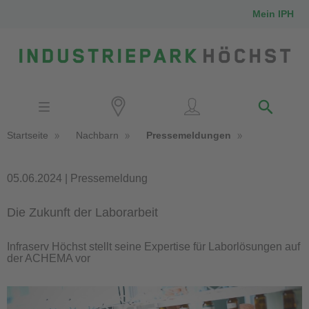
Mein IPH
Standort
Investoren
IPH-Mitarbeiter
Startseite
Nachbarn
Pressemeldungen
Nachbarn
Medien
05.06.2024 | Pressemeldung
Die Zukunft der Laborarbeit
Kontakt
Infraserv Höchst stellt seine Expertise für Laborlösungen auf
der ACHEMA vor
Anfahrt