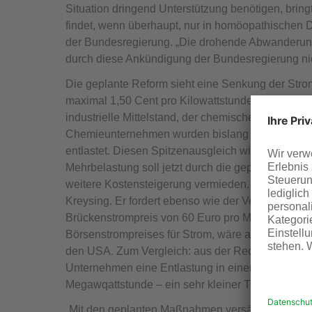
Situation dringend Unterstützung benötigen, bring
findet, wenn überhaupt, nur in homöopathischen D
der Bundesregierung. „Die drohende Abwanderung
durch diese Ankündigung der Bundesregierung nic
Die geplante Reform sieht eine Senkung der Stro
maximal 1,50 Cent pro Kilowattstunde auf 0,05 Cen
industrielle Mittelstand, der chemischen Industrie 
Chemieunternehmen wurden bislang über den so g
entlastet. Diesen Spitzenausgleich will die Bund
Mehrbelastung soll jetzt durch die geplante Senk
weitere Kostensteigerung vermieden. Von einer K
Kreysing. Er fordert ebenso wie der Verband der 
Brückenstrompreis von 60 Euro pro Megawattstunde
Börsenstrompreises für Strom, wäre aber immer noc
den USA. Zum Vergleich: aus der Reduzierung der 
Unternehmen eine Entlastung in einer Größenordn
Megawqattstunde – ein sehr kleiner Tropfen auf e
„Mit den geplanten Maßnahmen versäumt es die B