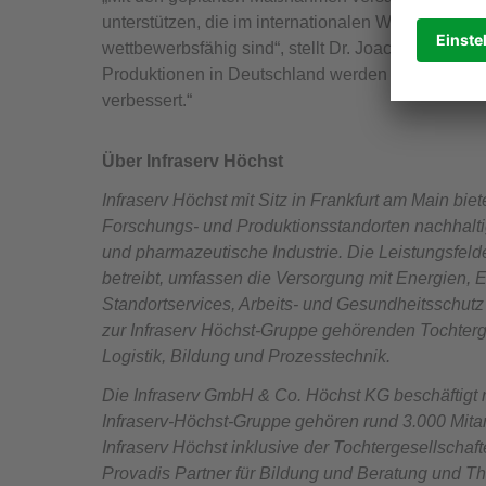
unterstützen, die im internationalen Wettbewerb 
wettbewerbsfähig sind“, stellt Dr. Joachim Kreysin
Produktionen in Deutschland werden durch das 
verbessert.“
Über Infraserv Höchst
Infraserv Höchst mit Sitz in Frankfurt am Main bie
Forschungs- und Produktionsstandorten nachhaltig
und pharmazeutische Industrie. Die Leistungsfel
betreibt, umfassen die Versorgung mit Energien, 
Standortservices, Arbeits- und Gesundheitsschut
zur Infraserv Höchst-Gruppe gehörenden Tochterg
Logistik, Bildung und Prozesstechnik.
Die Infraserv GmbH & Co. Höchst KG beschäftigt 
Infraserv-Höchst-Gruppe gehören rund 3.000 Mitar
Infraserv Höchst inklusive der Tochtergesellschaft
Provadis Partner für Bildung und Beratung und 