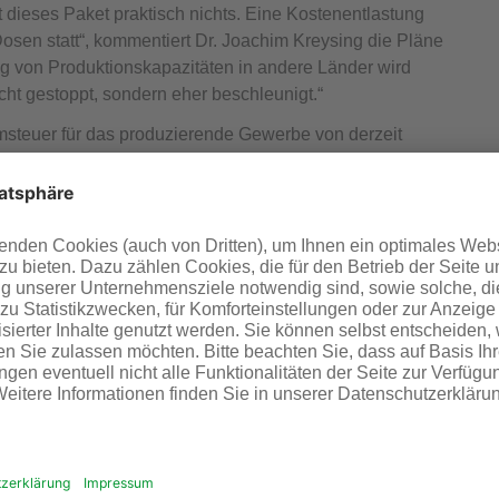
t dieses Paket praktisch nichts. Eine Kostenentlastung
osen statt“, kommentiert Dr. Joachim Kreysing die Pläne
 von Produktionskapazitäten in andere Länder wird
ht gestoppt, sondern eher beschleunigt.“
msteuer für das produzierende Gewerbe von derzeit
t vor. Von dieser Reduzierung profitieren zwarder breite
ist damit aber nicht geholfen. Energieintensive
enannten „Spitzenausgleich“ bei der Stromsteuer
esregierung ab 2024 abschaffen. Die damit verbundene
ung der Stromsteuer kompensiert werden. „So wird eine
ostensenkung kann keine Rede sein““, erklärt Dr. Joachim
Chemischen Industrie nach wie vor einen
. Das entspricht etwa der Hälfte des aktuellen
h signifikant höher als beispielsweise der Strompreis in
Stromsteuer ergibt sich für die energieintensive Chemie-
ung eines niedrigen einstelligen Euro-Betrags pro
inen sehr heißen Stein.
undesregierung, die Unternehmen zielgerichtet zu