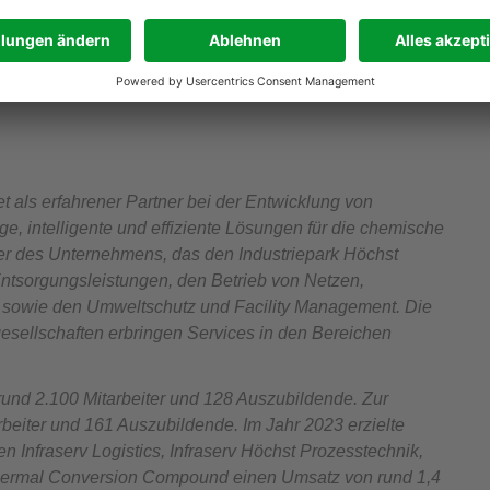
stehen und aufgrund der hohen Energiepreise nicht
g fest. „Die Zukunftsperspektive energieintensive
geplante Maßnahmenpaket der Bundesregierung nicht
tet als erfahrener Partner bei der Entwicklung von
e, intelligente und effiziente Lösungen für die chemische
der des Unternehmens, das den Industriepark Höchst
Entsorgungsleistungen, den Betrieb von Netzen,
z sowie den Umweltschutz und Facility Management. Die
esellschaften erbringen Services in den Bereichen
rund 2.100 Mitarbeiter und 128 Auszubildende. Zur
beiter und 161 Auszubildende. Im Jahr 2023 erzielte
en Infraserv Logistics, Infraserv Höchst Prozesstechnik,
Thermal Conversion Compound einen Umsatz von rund 1,4