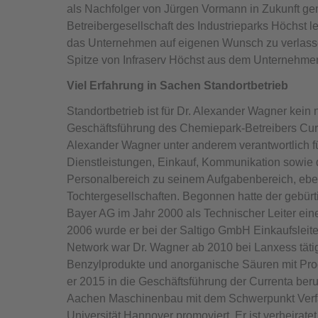
als Nachfolger von Jürgen Vormann in Zukunft ge
Betreibergesellschaft des Industrieparks Höchst 
das Unternehmen auf eigenen Wunsch zu verlass
Spitze von Infraserv Höchst aus dem Unternehme
Viel Erfahrung in Sachen Standortbetrieb
Standortbetrieb ist für Dr. Alexander Wagner kein 
Geschäftsführung des Chemiepark-Betreibers Curre
Alexander Wagner unter anderem verantwortlich fü
Dienstleistungen, Einkauf, Kommunikation sowie d
Personalbereich zu seinem Aufgabenbereich, eben
Tochtergesellschaften. Begonnen hatte der gebürt
Bayer AG im Jahr 2000 als Technischer Leiter ei
2006 wurde er bei der Saltigo GmbH Einkaufsleiter
Network war Dr. Wagner ab 2010 bei Lanxess tätig
Benzylprodukte und anorganische Säuren mit Prod
er 2015 in die Geschäftsführung der Currenta be
Aachen Maschinenbau mit dem Schwerpunkt Verfah
Universität Hannover promoviert. Er ist verheirate