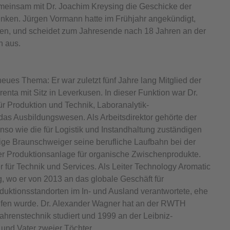
meinsam mit Dr. Joachim Kreysing die Geschicke der
lenken. Jürgen Vormann hatte im Frühjahr angekündigt,
en, und scheidet zum Jahresende nach 18 Jahren an der
n aus.
neues Thema: Er war zuletzt fünf Jahre lang Mitglied der
nta mit Sitz in Leverkusen. In dieser Funktion war Dr.
r Produktion und Technik, Laboranalytik-
as Ausbildungswesen. Als Arbeitsdirektor gehörte der
so wie die für Logistik und Instandhaltung zuständigen
ige Braunschweiger seine berufliche Laufbahn bei der
ner Produktionsanlage für organische Zwischenprodukte.
 für Technik und Services. Als Leiter Technology Aromatic
, wo er von 2013 an das globale Geschäft für
uktionsstandorten im In- und Ausland verantwortete, ehe
rufen wurde. Dr. Alexander Wagner hat an der RWTH
renstechnik studiert und 1999 an der Leibniz-
t und Vater zweier Töchter.