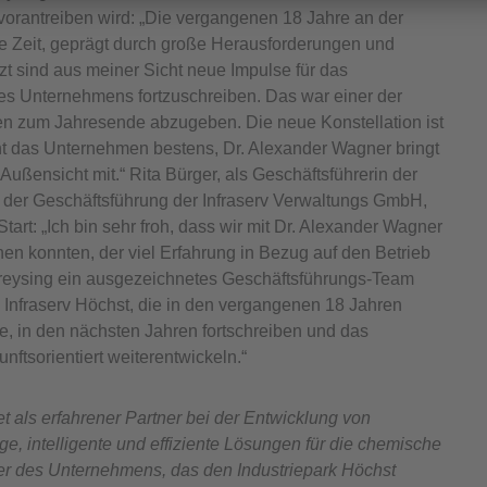
vorantreiben wird: „Die vergangenen 18 Jahre an der
e Zeit, geprägt durch große Herausforderungen und
t sind aus meiner Sicht neue Impulse für das
es Unternehmens fortzuschreiben. Das war einer der
en zum Jahresende abzugeben. Die neue Konstellation ist
nt das Unternehmen bestens, Dr. Alexander Wagner bringt
ußensicht mit.“ Rita Bürger, als Geschäftsführerin der
der Geschäftsführung der Infraserv Verwaltungs GmbH,
rt: „Ich bin sehr froh, dass wir mit Dr. Alexander Wagner
 konnten, der viel Erfahrung in Bezug auf den Betrieb
 Kreysing ein ausgezeichnetes Geschäftsführungs-Team
n Infraserv Höchst, die in den vergangenen 18 Jahren
, in den nächsten Jahren fortschreiben und das
ftsorientiert weiterentwickeln.“
tet als erfahrener Partner bei der Entwicklung von
e, intelligente und effiziente Lösungen für die chemische
der des Unternehmens, das den Industriepark Höchst