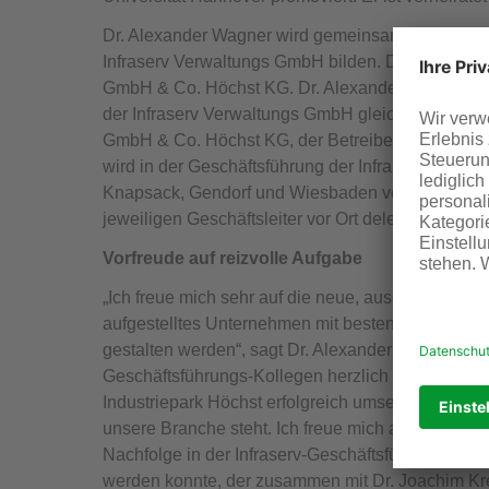
Dr. Alexander Wagner wird gemeinsam mit Dr. Joa
Infraserv Verwaltungs GmbH bilden. Das Unterneh
GmbH & Co. Höchst KG. Dr. Alexander Wagner und
der Infraserv Verwaltungs GmbH gleichzeitig in Pe
GmbH & Co. Höchst KG, der Betreibergesellschaft 
wird in der Geschäftsführung der Infraserv Verwal
Knapsack, Gendorf und Wiesbaden verantwortlich 
jeweiligen Geschäftsleiter vor Ort delegiert ist.
Vorfreude auf reizvolle Aufgabe
„Ich freue mich sehr auf die neue, ausgesprochen 
aufgestelltes Unternehmen mit besten Perspektive
gestalten werden“, sagt Dr. Alexander Wagner. Dr
Geschäftsführungs-Kollegen herzlich willkommen:
Industriepark Höchst erfolgreich umsetzen und a
unsere Branche steht. Ich freue mich auf die Zus
Nachfolge in der Infraserv-Geschäftsführung mit 
werden konnte, der zusammen mit Dr. Joachim Krey