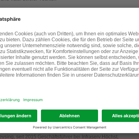
chim Kreysing und Rita Bürger die Geschäftsführung der
men ist geschäftsführende Komplementärin der Infraserv
 Dr. Joachim Kreysing werden in der Geschäftsführung
rsonalunion die operative Geschäftsführung der Infraserv
des Industrieparks Höchst, verantworten. Rita Bürger
tungs GmbH wie bisher für die Infraserv-Gesellschaften in
zeichnen, bei denen die operative Verantwortung an die
reizvolle Aufgabe. Infraserv Höchst ist ein hervorragend
n für die Zukunft, die wir mit der Belegschaft zusammen
. Joachim Kreysing heißt seinen neuen
 „Gemeinsam werden wir die aktuellen Projekte im
uch die großen Herausforderungen angehen, vor denen
ammenarbeit.“ Jürgen Vormann hebt hervor, dass für seine
Dr. Alexander Wagner ein erfahrener Experte gewonnen
sing, seit 2015 Geschäftsführer bei Infraserv Höchst,