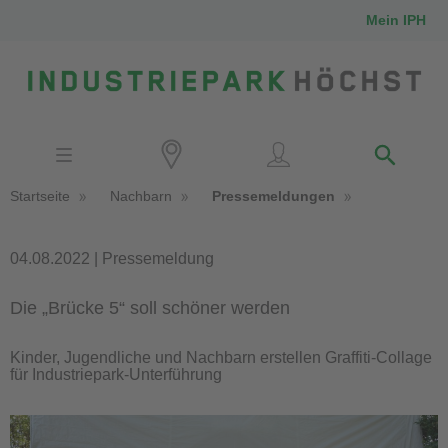
Mein IPH
Standort
Investoren
IPH-Mitarbeiter
Startseite
Nachbarn
Pressemeldungen
Nachbarn
Medien
04.08.2022 | Pressemeldung
Die „Brücke 5“ soll schöner werden
Kontakt
Kinder, Jugendliche und Nachbarn erstellen Graffiti-Collage
für Industriepark-Unterführung
Anfahrt