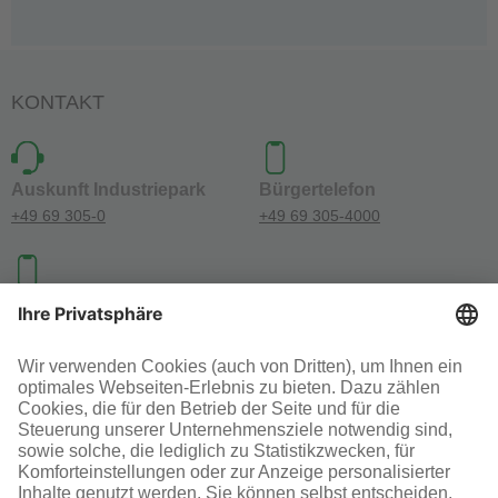
KONTAKT
Auskunft Industriepark
Bürgertelefon
+49 69 305-0
+49 69 305-4000
Investoren-Kontakt
+49 69 305-46300
SOCIAL MEDIA