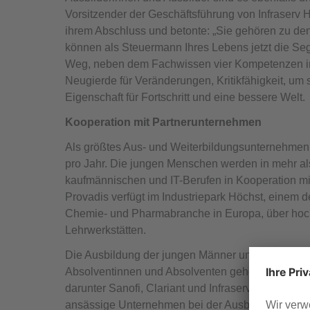
Vorsitzender der Geschäftsführung von Infraserv 
ihrem Abschluss und betonte: „Sie gehören zu de
können als Steuermann Ihres Lebens jetzt die Se
Weg, neben dem Fachwissen vier Kompetenzen im
Neugierde für Veränderungen, Kritikfähigkeit, um 
Eigenschaft für Fortschritt und eine bessere Welt.
Kooperation mit Partnerunternehmen
Als größtes Aus- und Weiterbildungsunternehmen 
pro Jahr. Die jungen Menschen werden in mehr als
kaufmännischen und IT-Berufen in Kooperation mit
Provadis verfügt im Industriepark Höchst, einem 
Chemie- und Pharmabranche in Europa, über hoch
Lehrwerkstätten.
Die Ausbildung der jungen Männer und Frauen hat
Absolventinnen und Absolventen gehören zu Unter
darunter Sanofi, Clariant und Infraserv Höchst. Da
ansässige Unternehmen bei der Ausbildung auf d