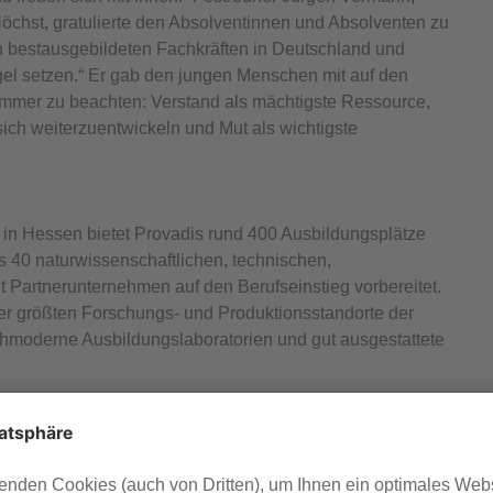
Höchst, gratulierte den Absolventinnen und Absolventen zu
n bestausgebildeten Fachkräften in Deutschland und
gel setzen.“ Er gab den jungen Menschen mit auf den
mer zu beachten: Verstand als mächtigste Ressource,
sich weiterzuentwickeln und Mut als wichtigste
in Hessen bietet Provadis rund 400 Ausbildungsplätze
 40 naturwissenschaftlichen, technischen,
 Partnerunternehmen auf den Berufseinstieg vorbereitet.
der größten Forschungs- und Produktionsstandorte der
moderne Ausbildungslaboratorien und gut ausgestattete
 Provadis für insgesamt 48 Unternehmen koordiniert. 141
nehmen, die im Industriepark Höchst ansässig sind,
neben vertrauen auch viele nicht im Industriepark
ie Zusammenarbeit mit Provadis. Dazu gehören unter