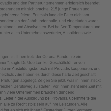
rovadis und den Partnerunternehmen erfolgreich beendet,
derungen mit sich brachte: 215 junge Frauen und
gebührend feiern. Erstmals fand die Feier nicht am
, sondern an der Jahrhunderthalle, und eingeladen waren
entinnen und Absolventen. Bei heißen Temperaturen und
runter auch Unternehmensvertreter, Ausbilder sowie
ungen ist, Ihnen trotz der Corona-Pandemie ein
nen“, sagte Dr. Udo Lemke, Geschäftsführer von
 die im Ausbildungsbereich mit Provadis kooperieren, und
erzlich: „Sie haben es durch diese harte Zeit geschafft
rüfungen abgelegt. Zeigen Sie jetzt, was in Ihnen steckt.
ichen Berufsweg zu starten. Vor Ihnen steht eine Zeit mit
denn viele Unternehmen brauchen dringend
, Leiterin der Ausbildung bei Provadis, übermittelte die
lle zu Recht stolz sein auf Ihre Leistungen. Alle
nd freuen sich mit Ihnen.“ Festredner Jürgen Vormann,