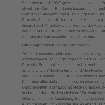
Sie haben rund 1.000 Tage Ausbildungszeit bei P
obwohl die Corona-Pandemie besondere Herausfor
Männer konnten jetzt ihren Ausbildungsabschluss 
Provadis-Stammsitz im Industriepark Höchst statt
diesmal auch Angehörige und Freunde der Absolv
begleitet von Musik-Acts genossen die Gäste – da
Vertreter der Berufsschulen – das Ambiente.
Gut ausgebildet in die Zukunft starten
„Wir sind besonders stolz darauf, dass es uns gel
vollständiges Ausbildungsprogramm bieten zu kön
Provadis. Er bedankte sich bei den Unternehmen,
gratulierte allen Absolventinnen und Absolventen h
und unter besonderen Umständen beachtlich gute P
Sie haben alles dafür bekommen, um einen erfolgre
Unsicherheiten, aber auch mit besten Chancen, 
hochqualifizierte Nachwuchskräfte.“ Dr. Astrid Merz
Glückwünsche des Ausbildungsteams: „Sie können a
Ausbilderinnen und Ausbilder sind es ebenfalls u