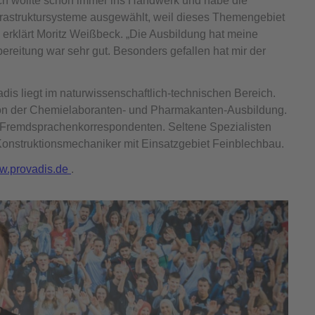
Ich wollte schon immer ins Handwerk und habe die
frastruktursysteme ausgewählt, weil dieses Themengebiet
, erklärt Moritz Weißbeck. „Die Ausbildung hat meine
bereitung war sehr gut. Besonders gefallen hat mir der
is liegt im naturwissenschaftlich-technischen Bereich.
t von der Chemielaboranten- und Pharmakanten-Ausbildung.
d Fremdsprachenkorrespondenten. Seltene Spezialisten
Konstruktionsmechaniker mit Einsatzgebiet Feinblechbau.
w.provadis.de
.