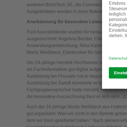
anderem BioNTech SE, die Commerzbank AG und d
Ausgebildeten werden in ihren Betrieben in ein
Anerkennung für besondere Leistungen
Fünf Auszubildende wurden für herausragende L
ausgezeichnet: Angelina Bender, Chemielaboranti
Anwendungsentwicklung, Nina Kaiser, Fremdsprach
Moritz Weißbeck, Elektroniker für Gebäude- und In
Der 24-jährige Hendrik Hochheimer aus Frankfurt bl
als Fachinformatiker gut digital aufgestellt sind,
Ausbildung bei Provadis hat er begonnen, weil ihm
Ausbildung bei Sanofi kümmerte er sich hauptsäch
Fachgruppensprecher hatte Hendrik Hochheimer ge
die besondere Auszeichnung freut er sich sehr: „Da
Auch der 24-jährige Moritz Weißbeck aus Hattersh
gut organisiert. Weil wir nicht in den Betrieb gehe
dem wir dann gearbeitet haben.“ Nach seinem erfo