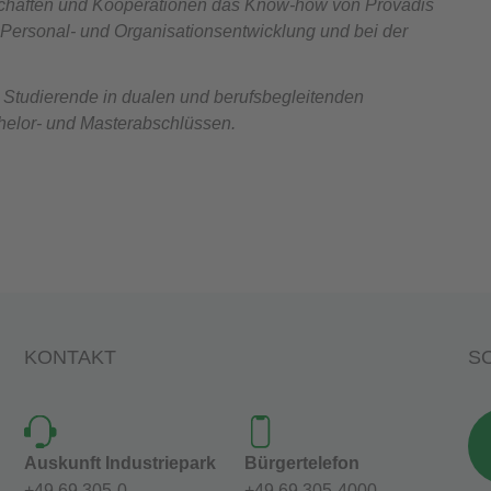
rschaften und Kooperationen das Know-how von Provadis
 Personal- und Organisationsentwicklung und bei der
 Studierende in dualen und berufsbegleitenden
helor- und Masterabschlüssen.
KONTAKT
SO
Auskunft Industriepark
Bürgertelefon
+49 69 305-0
+49 69 305-4000