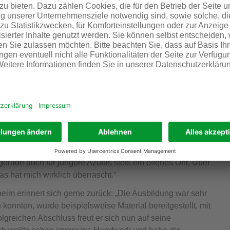
ie Biotest AG. Rund 93 Prozent der Provadis-
e Anschlussbeschäftigung übernommen.
eistungen und besonderes soziales Engagement
n, Hendrik Hochheimer, Fachinformatiker für
enkorrespondentin, Till Kehrein, Biologielaborant, und
frastruktursysteme.
ickt sehr positiv auf die Ausbildungszeit zurück: „Da wir
 war das Lernen in der Pandemie kein Problem.“ Die
 im Studium der Praxisbezug fehlte. In der betrieblichen
lich um IT-Anfragen von Labormitarbeitern. Als
rade auch für jüngere Azubis stets ein offenes Ohr. Über
s hat mich wirklich überrascht.“
eim erinnert sich gerne zurück: „Die Ausbildung war sehr
n konnten, wurde beispielsweise Material bereitgestellt, mit
lgreichen Abschluss freut er sich nun auf seine