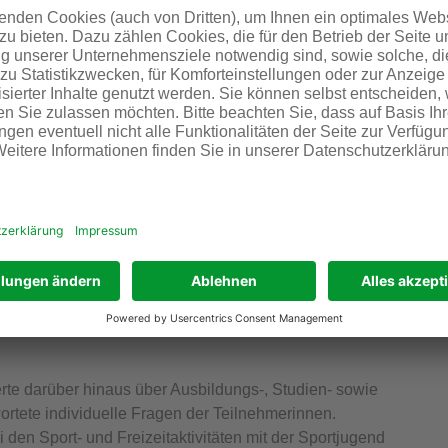
ber eine Karriere in Naturwissenschaften, Mathematik,
acht man viele theoretische Sachen und kann sich das
. Vor allem die Bereiche Elektronik und Technik waren für
ndruck hinterlassen. Nach den Camp-Erfahrungen kann sie
vorstellen
ünf Tage lang spannende Einblicke in die MINT-Berufe,
 Werkstatt. Im Bereich Mechanik bearbeiteten die
en sie mit ihrem Namen. Feilen, Löten und Bohren standen
ten sie ein Verlängerungskabel an und im Chemielabor
e Reinheit verschiedener Substanzen. Im Bereich
G in Darmstadt durchgeführt wurde, machten sie erste
erprobten eine IOT- (Internet of Things)
ierte darüber hinaus über Ausbildungs-, Studien- sowie
rtete individuelle Fragen der Teilnehmerinnen.
den Sport- und Freizeitaktivitäten mit der Sportjugend