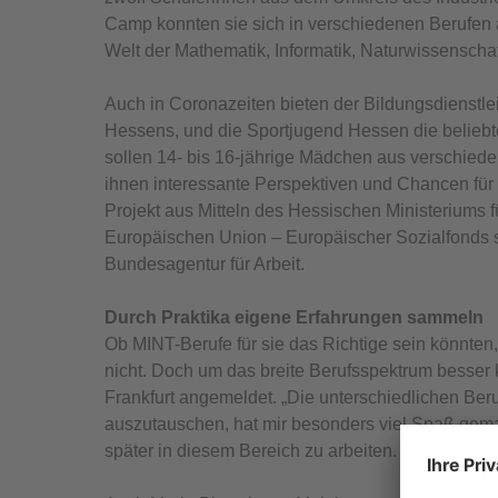
Camp konnten sie sich in verschiedenen Berufen
Welt der Mathematik, Informatik, Naturwissensch
Auch in Coronazeiten bieten der Bildungsdienstl
Hessens, und die Sportjugend Hessen die belieb
sollen 14- bis 16-jährige Mädchen aus verschied
ihnen interessante Perspektiven und Chancen für i
Projekt aus Mitteln des Hessischen Ministeriums 
Europäischen Union – Europäischer Sozialfonds 
Bundesagentur für Arbeit.
Durch Praktika eigene Erfahrungen sammeln
Ob MINT-Berufe für sie das Richtige sein könnte
nicht. Doch um das breite Berufsspektrum besser 
Frankfurt angemeldet. „Die unterschiedlichen Ber
auszutauschen, hat mir besonders viel Spaß gemach
später in diesem Bereich zu arbeiten.