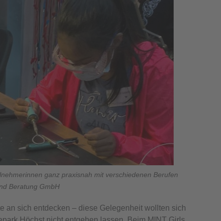
eilnehmerinnen ganz praxisnah mit verschiedenen Berufen
 und Beratung GmbH
 an sich entdecken – diese Gelegenheit wollten sich
epark Höchst nicht entgehen lassen. Beim MINT Girls