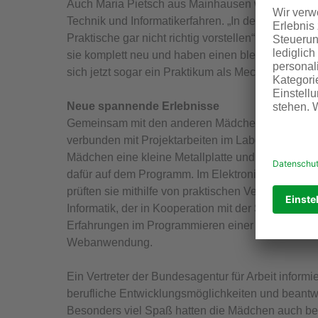
Auch Maria Pietsch aus Mainhausen wollte mehr ü
Technik und Informatikerfahren. „In der Schule m
Praktische gar nicht richtig vorstellen“, meint sie
sie komplett neu und haben einen bleibenden Ei
sich jetzt sogar ein Praktikum als Mechatronikerin 
Neue spannende Erlebnisse
Gemeinsam mit den anderen Mädchen erlebte sie f
verbunden mit Projektarbeiten im Labor und in der
Mädchen eine kleine Metallplatte und beschriftet
dafür auf dem Programm. Im Elektronikteil fertig
prüften sie mithilfe von praktischen Versuchen di
Informatik, der in Kooperation mit der Software A
Erfahrungen im Programmieren einer Webseite und 
Webanwendung.
Ein Vertreter der Bundesagentur für Arbeit inform
berufliche Entwicklungsmöglichkeiten und beantwo
Besonders viel Spaß hatten die Mädchen auch bei 