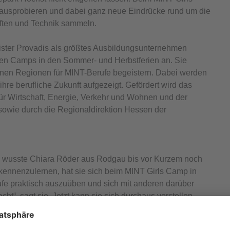
 ausprobieren und dabei ganz neue Eindrücke rund um die
aften und Technik sammeln.
eister Provadis als größtes Ausbildungsunternehmen
ten Camps in den Sommer- und Herbstferien an. Sie
enen Regionen für MINT-Berufe begeistern. Dabei werden
hre berufliche Zukunft aufgezeigt. Gefördert wird das
für Wirtschaft, Energie, Verkehr und Wohnen und der
sowie durch die Regionaldirektion Hessen der
n, wusste Chiara Röder aus Rodgau bis vor Kurzem noch
kennenzulernen, hat sie sich beim MINT Girls Camp in
ufe praktisch auszuüben und sich mit anderen darüber
t“, sagt sie. Jetzt kann sie sich durchaus vorstellen,