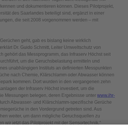
erkennen und dokumentieren können. Dieses Pilotprojekt,
tät des Saarlandes beteiligt sind, ergänzt in einer
ungen, die seit 2008 vorgenommen werden – mit
g
erüchen geht, gab es bislang keine wirklich
erklärt Dr. Guido Schmitt, Leiter Umweltschutz von
ch gehört das Messprogramm, das Infraserv Höchst seit
urchführt, um die Geruchsbelastung ermitteln und
ines unabhängigen Instituts an definierten Messpunkten
erüche nach Chemie, Klärschlamm oder Abwasser können
riepark kommen. Dort wurden in den vergangenen zehn
nlagen der Infraserv Höchst investiert, um die
e die Messungen belegen, deren Ergebnisse unter
www.ihr-
g durch Abwasser- und Klärschlamm-spezifische Gerüche
miegerüche in den Vordergrund getreten sind. Aus
hen weiter, um dann mögliche Geruchsquellen zu
en wir jetzt das Pilotprojekt mit der Sensortechnik.“