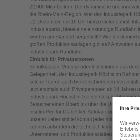
22.000 Mitarbeitern. Der dynamische und innovative 
die Rhein-Main-Region. Wer den Industriepark H
12. Dezember, um 16 Uhr hierzu Gelegenheit. Infra
Industrieparks, bietet eine einstündige Rundfahrt 
werden am Standort hergestellt? Wie funktionie
großen Produktionsanlagen gibt es? Antworten auf
Industriepark-Rundfahrt.
Einblick für Privatpersonen
Schulklassen, Vereine oder Institutionen aus dem
Gelegenheit, den Industriepark Höchst im Rahm
solche Touren auch bei verschiedenen Veranstal
jetzt erstmals auch Privatpersonen ab 14 Jahren 
Industriepark Höchst mit seiner Geschichte und s
Besucher einen Überblick über die Unternehmen un
Insulin-Pen für Diabetiker, Autolack und Hochleist
unserer Lebensmittel kommt jeder mit den Produkt
können außerdem die technisch komplexe Infrastru
Unternehmen und Produktionsstätten gewährleistet