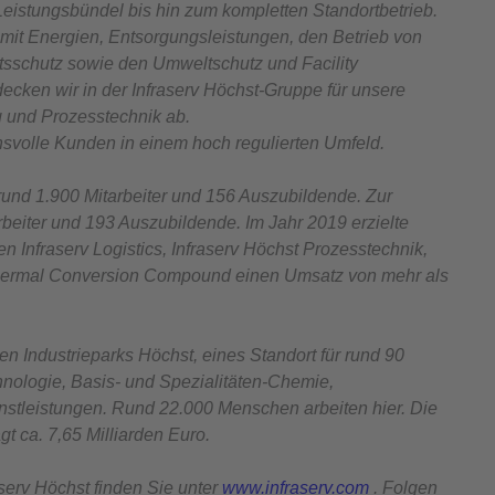
Leistungsbündel bis hin zum kompletten Standortbetrieb.
mit Energien, Entsorgungsleistungen, den Betrieb von
tsschutz sowie den Umweltschutz und Facility
cken wir in der Infraserv Höchst-Gruppe für unsere
g und Prozesstechnik ab.
hsvolle Kunden in einem hoch regulierten Umfeld.
rund 1.900 Mitarbeiter und 156 Auszubildende. Zur
beiter und 193 Auszubildende. Im Jahr 2019 erzielte
en Infraserv Logistics, Infraserv Höchst Prozesstechnik,
Thermal Conversion Compound einen Umsatz von mehr als
en Industrieparks Höchst, eines Standort für rund 90
ologie, Basis- und Spezialitäten-Chemie,
nstleistungen. Rund 22.000 Menschen arbeiten hier. Die
t ca. 7,65 Milliarden Euro.
serv Höchst finden Sie unter
www.infraserv.com
. Folgen