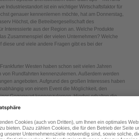
Industriestandort ist ein wichtiger Wirtschaftsfaktor für
öchst genauer kennenlernen möchte, hat am Donnerstag,
serv Höchst, die Betreibergesellschaft des
für Interessierte aus der Region an. Welche Produkte
rt das Zusammenspiel der vielen Unternehmen? Welche
 diese und viele andere Fragen gibt es bei der
 Frankfurter Westen haben schon seit vielen Jahren
en von Rundfahrten kennenzulernen. Außerdem werden
tungen angeboten. Aufgrund des großen Interesses haben
unabhängig von einem Event die Möglichkeit, den
einer Gegenwart kennenzulernen. Hierbei erhalten die
d ihre vielen Produkte, die uns im Alltag begleiten: Vom
ungskunststoffen bis zum Flüssigstickstoff zum Gefrieren
en des Industriepark Höchst in Berührung. Mitfahrer
ktur bestaunen, mit der die Versorgung aller
 wird, wie das Kraftwerk und die