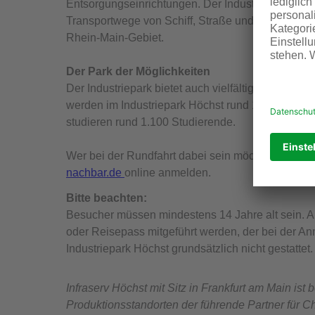
Entsorgungseinrichtungen. Der Industriepark Höch
Transportwege von Schiff, Straße und Schiene gew
Rhein-Main-Gebiet.
Der Park der Möglichkeiten
Der Industriepark bietet auch vielfältige Karriere
werden im Industriepark Höchst rund 1.400 Auszu
studieren rund 1.100 Studierende.
Wer bei der Rundfahrt dabei sein möchte, kann si
nachbar.de
online anmelden.
Bitte beachten:
Besucher müssen mindestens 14 Jahre alt sein. 
oder Reisepass mitgeführt werden, der bei der A
Industriepark Höchst grundsätzlich nicht gestattet.
Infraserv Höchst mit Sitz in Frankfurt am Main is
Produktionsstandorten der führende Partner für C