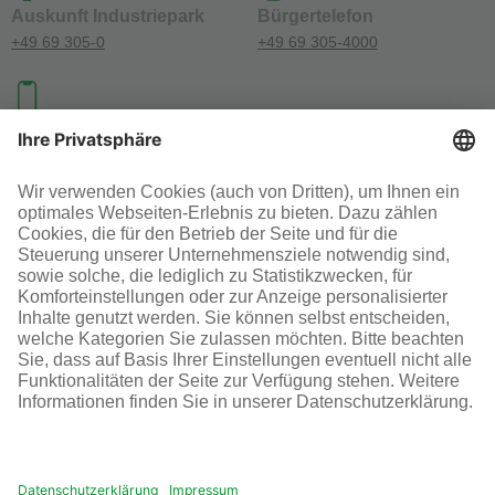
Auskunft Industriepark
Bürgertelefon
+49 69 305-0
+49 69 305-4000
Investoren-Kontakt
+49 69 305-46300
SOCIAL MEDIA
AGB
Impressum
Datenschutz
Cookie-Einstellungen
© Infraserv GmbH & Co. Höchst KG
POWERED BY