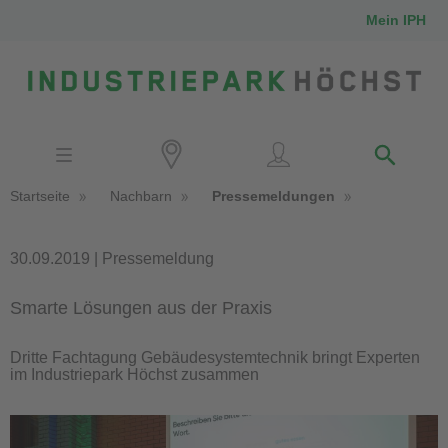
Mein IPH
Standort
Investoren
IPH-Mitarbeiter
Startseite
Nachbarn
Pressemeldungen
Nachbarn
Medien
30.09.2019 | Pressemeldung
Smarte Lösungen aus der Praxis
Kontakt
Dritte Fachtagung Gebäudesystemtechnik bringt Experten
im Industriepark Höchst zusammen
Anfahrt