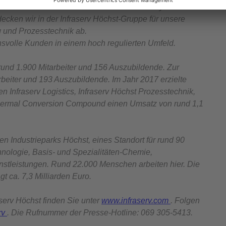
tsschutz sowie den Umweltschutz und Facility
cken wir in der Infraserv Höchst-Gruppe für unsere
g und Prozesstechnik ab.
hsvolle Kunden in einem hoch regulierten Umfeld.
rund 1.900 Mitarbeiter und 156 Auszubildende. Zur
beiter und 193 Auszubildende. Im Jahr 2017 erzielte
en Infraserv Logistics, Infraserv Höchst Prozesstechnik,
Thermal Conversion Compound einen Umsatz von rund 1,1
en Industrieparks Höchst, eines Standort für rund 90
ologie, Basis- und Spezialitäten-Chemie,
nstleistungen. Rund 22.000 Menschen arbeiten hier. Die
t ca. 7,3 Milliarden Euro.
serv Höchst finden Sie unter
www.infraserv.com
. Folgen
erv
. Die Rufnummer der Presse-Hotline: 069 305-5413.