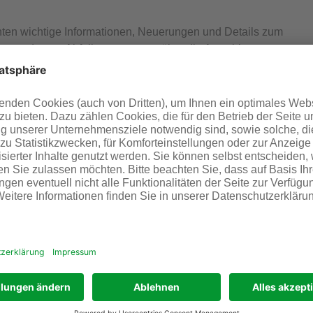
nten wichtige Informationen, Neuerungen und Details zum
vom modernen Abfallmanagement über die Auswirkungen
setzung der AwSV, der Verordnung über Anlagen zum
orm für den qualifizierten und fachlichen Austausch mit
ern aus der Umweltbranche. Gastgeber sind die
d Infraserv Höchst. Für die Veranstaltung gibt es zwei
 gültiger Personalausweis erforderlich. Weitere
hkeit zur Anmeldung unter
www.uba-kongress.de
.
t bei der Entwicklung von Forschungs- und
hemie- und Pharmaunternehmen. Wir bieten individuelle,
Leistungsbündel bis hin zum kompletten Standortbetrieb.
mit Energien, Entsorgungsleistungen, den Betrieb von