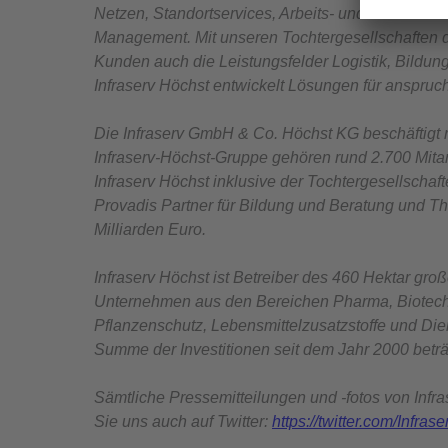
Netzen, Standortservices, Arbeits- und Gesundhei
Management. Mit unseren Tochtergesellschaften de
Kunden auch die Leistungsfelder Logistik, Bildun
Infraserv Höchst entwickelt Lösungen für anspruc
Die Infraserv GmbH & Co. Höchst KG beschäftigt 
Infraserv-Höchst-Gruppe gehören rund 2.700 Mitar
Infraserv Höchst inklusive der Tochtergesellschaft
Provadis Partner für Bildung und Beratung und 
Milliarden Euro.
Infraserv Höchst ist Betreiber des 460 Hektar groß
Unternehmen aus den Bereichen Pharma, Biotechn
Pflanzenschutz, Lebensmittelzusatzstoffe und Die
Summe der Investitionen seit dem Jahr 2000 beträg
Sämtliche Pressemitteilungen und -fotos von Infra
Sie uns auch auf Twitter:
https://twitter.com/Infras