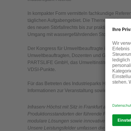
In kompakter Form vermitteln fachkundige Refere
täglichen Aufgabengebiet. Die Themen reichen 
des neuen Störfallrechts bis zur praktischen Um
Umgang mit wassergefährdenden Stoffen.
Der Kongress für Umweltbeauftragte ist eine Plattf
Umweltbeauftragten, Dozenten und Geschäftsführ
PARTSLIFE GmbH, das Umweltinstitut Offenbach un
VDSI-Punkte.
Für das Betreten des Industrieparks Höchst ist ein
Informationen zur Veranstaltung sowie die Möglic
Infraserv Höchst mit Sitz in Frankfurt am Main is
Produktionsstandorten der führende Partner für C
modulare Lösungen sowie innovative, integrierte 
Unsere Leistungsfelder umfassen die Versorgung 