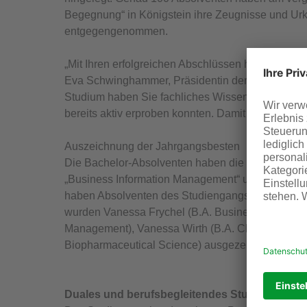
Begegnung“ in Königstein ihre Zeugnisse und Urk
entgegengenommen.
„Mit Ihren erfolgreichen Abschlüssen haben Sie sic
Eva Schwinghammer, Präsidentin der Provadis Hoc
Studium haben Sie fachliches Wissen und berufl
bereits aktiv erproben konnten. Damit sind Sie ge
Auszeichnung der Jahrgangsbesten
Die Bachelor-Absolventen haben die Studiengäng
„Business Information Management“ und „Business
haben Absolventen des Studiengangs „Technolog
wurden Vanessa Frychel (B.A. Business Administr
Management), Vanessa Wirth (B.A. Chemical Engi
Biopharmaceutical Science) ausgezeichnet.
Duales und berufsbegleitendes Studium an de