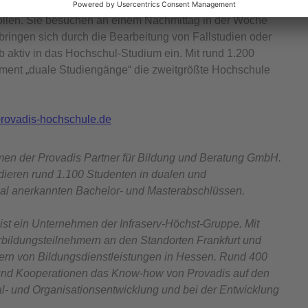
le richtet sich an Studien-interessierte, die parallel zu
wollen. Sie besuchen an einem Nachmittag in der Woche
ingen sich durch die Bearbeitung von Fallstudien oder
aktiv in das Hochschul-Studium ein. Mit rund 1.200
gment „duale Studiengänge“ die zweitgrößte Hochschule
rovadis-hochschule.de
men der Provadis Partner für Bildung und Beratung GmbH.
ieren rund 1.100 Studenten in dualen und
nal anerkannten Bachelor- und Masterabschlüssen.
ist ein Unternehmen der Infraserv-Höchst-Gruppe. Mit
bildungsteilnehmern an den Standorten Frankfurt und
ern von Bildungsdienstleistungen in Hessen. Rund 400
n und Kooperationen das Know-how von Provadis auf den
al- und Organisationsentwicklung und bei der Entwicklung