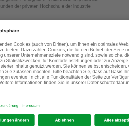
unden der privaten Hochschule der Industrie
h beste Zukunftsaussichten erarbeitet“, betonte Prof. Dr.
hschule, bei der feierlichen Verabschiedung. „Im dualen
iche Kompetenzen erworben, die Sie in Ihren Unternehmen
fragte Fach- und Führungskräfte.“
e „Biopharmaceutical Science“, „Chemical Engineering“,
 Administration“ erfolgreich beendet. Masterabschlüsse
ie und Management“ erworben. Als Jahrgangsbeste
ation), Giuseppe Trabona (B.A. Business Information
neering) und Jessica Wojtarowicz (B.A.
r Provadis Hochschule