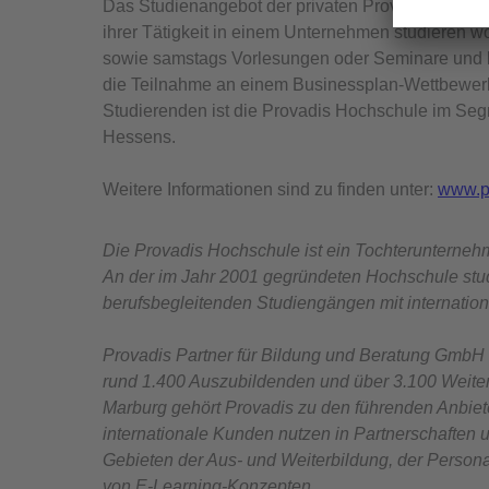
Das Studienangebot der privaten Provadis Hochschu
ihrer Tätigkeit in einem Unternehmen studieren 
sowie samstags Vorlesungen oder Seminare und br
die Teilnahme an einem Businessplan-Wettbewerb 
Studierenden ist die Provadis Hochschule im Se
Hessens.
Weitere Informationen sind zu finden unter:
www.p
Die Provadis Hochschule ist ein Tochterunterneh
An der im Jahr 2001 gegründeten Hochschule stud
berufsbegleitenden Studiengängen mit internatio
Provadis Partner für Bildung und Beratung GmbH 
rund 1.400 Auszubildenden und über 3.100 Weiter
Marburg gehört Provadis zu den führenden Anbiet
internationale Kunden nutzen in Partnerschafte
Gebieten der Aus- und Weiterbildung, der Person
von E-Learning-Konzepten.