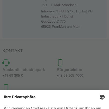
E-Mail schreiben
Infraserv GmbH & Co. Höchst KG
Industriepark Höchst
Gebäude C 770
65926 Frankfurt am Main
KONTAKT
Auskunft Industriepark
Bürgertelefon
+49 69 305-0
+49 69 305-4000
Investoren-Kontakt
+49 69 305-46300