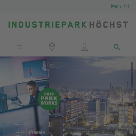
Mein IPH
Standort
Investoren
IPH-Mitarbeiter
Nachbarn
Medien
Kontakt
Anfahrt