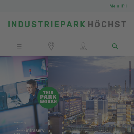
Mein IPH
Standort
Investoren
IPH-Mitarbeiter
Nachbarn
Medien
Kontakt
Anfahrt