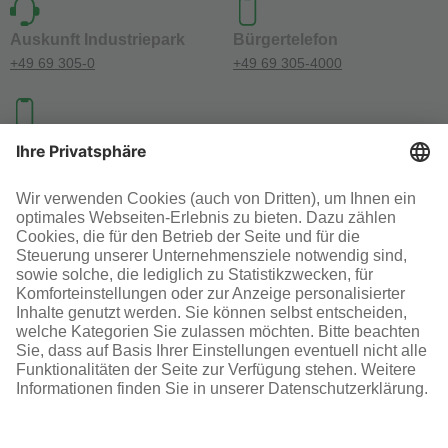
Auskunft Industriepark
Bürgertelefon
+49 69 305-0
+49 69 305-4000
Investoren-Kontakt
+49 69 305-46300
SOCIAL MEDIA
AGB
Impressum
Datenschutz
Cookie-Einstellungen
© Infraserv GmbH & Co. Höchst KG