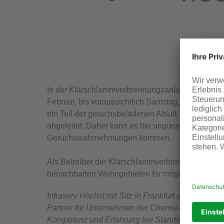
In der Klärschlammverbrennungsanlage des Indust
Februar, bis voraussichtlich Samstag, 31. März, R
ein Teil der geruchsbeladenen Abluft, die ansons
abgeleitet. Daher kann es bei ungünstigen Witt
Geruchswahrnehmungen kommen.
Als Betreiber der Klärschlammverbrennungsanlage 
benachbarten Wohngebieten für möglicherweise 
Infraserv Höchst mit Sitz in Frankfurt am Main ist 
Partner für Unternehmen der Chemie- und Pharma
Kompetenz und Erfahrung bei Standortbetrieb, -m