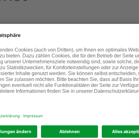
rieparks Höchst müssen in der Zeit von Montag, 26.
evisionsarbeiten durchgeführt werden. In dieser Zeit wird
ten der Verbrennung zugeführt wird, über einen Kamin
erungsbedingungen in den benachbarten Wohngebieten zu
bittet Infraserv Höchst die Anwohner in den
entstehende Belästigungen um Entschuldigung.
als Betreiber technisch anspruchsvoller Infrastrukturen
branche sowie verwandter Prozessindustrien. Mit
anagement und -beratung schafft Infraserv Höchst