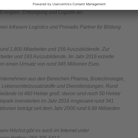
, das unter anderem den Industriepark Höchst betreibt,
 Energien, Entsorgung und Logistik an.
en Infraserv Logistics und Provadis Partner für Bildung
rund 1.800 Mitarbeiter und 156 Auszubildende. Zur
beiter und 193 Auszubildende. Im Jahr 2016 erzielte
ten einen Umsatz von rund 945 Millionen Euro.
0 Unternehmen aus den Bereichen Pharma, Biotechnologie,
 Lebensmittelzusatzstoffe und Dienstleistungen. Rund
Gelände ist 460 Hektar groß; davon sind noch 50 Hektar
riepark investierten im Jahr 2016 insgesamt rund 341
tionen beträgt seit dem Jahr 2000 rund 6,99 Milliarden
erv Höchst gibt es auch im Internet unter
esse-Hotline: 069 305-5413.