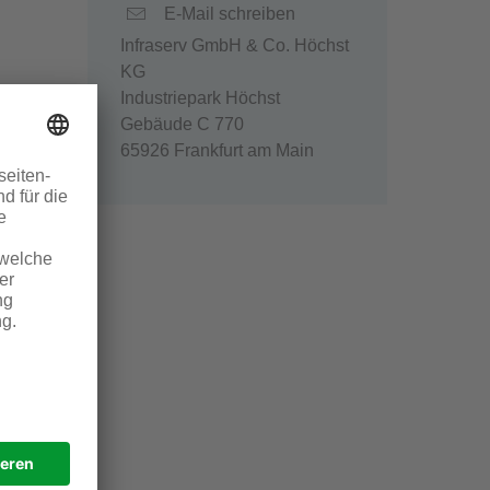
E-Mail schreiben
Infraserv GmbH & Co. Höchst
KG
Industriepark Höchst
Gebäude C 770
65926 Frankfurt am Main