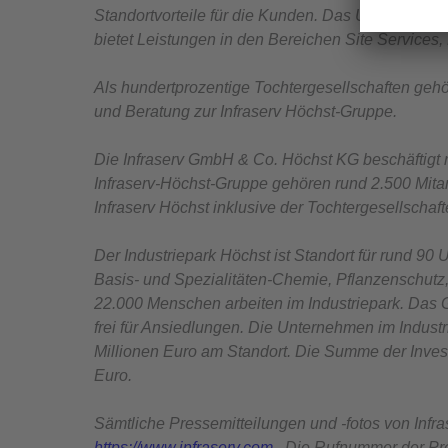
Standortvorteile für die Kunden. Das Unternehmen
bietet Leistungen in den Bereichen Site Services,
Als hundertprozentige Tochtergesellschaften gehör
und Beratung zur Infraserv Höchst-Gruppe.
Die Infraserv GmbH & Co. Höchst KG beschäftigt 
Infraserv-Höchst-Gruppe gehören rund 2.500 Mitar
Infraserv Höchst inklusive der Tochtergesellschaf
Der Industriepark Höchst ist Standort für rund 9
Basis- und Spezialitäten-Chemie, Pflanzenschutz,
22.000 Menschen arbeiten im Industriepark. Das 
frei für Ansiedlungen. Die Unternehmen im Indust
Millionen Euro am Standort. Die Summe der Investi
Euro.
Sämtliche Pressemitteilungen und -fotos von Infras
https://www.infraserv.com
. Die Rufnummer der Pr