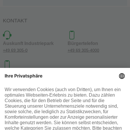
KONTAKT
Auskunft Industriepark
Bürgertelefon
+49 69 305-0
+49 69 305-4000
Investoren-Kontakt
+49 69 305-46300
SOCIAL MEDIA