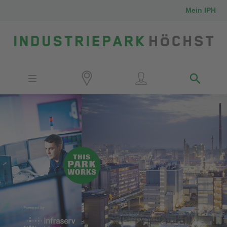
Mein IPH
Standort
Investoren
IPH-Mitarbeiter
Nachbarn
Medien
Kontakt
Anfahrt