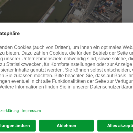
in den Stadtteilen Sindlingen, Zeilsheim, Unterliederbach,
 des Industrieparks Höchst investiert rund 310.000 Euro
dernisierung der Sirenentechnik gewährleisten wir, dass
weiterhin sichergestellt ist und in die modernen
h, Leiter der Werkfeuerwehr von Infraserv Höchst.
liegt in ihrer verbesserten Integration mit den Systemen
n die Sirenen nicht nur durch die Berufsfeuerwehr direkt
samt für Bevölkerungsschutz und Katastrophenhilfe
lares Warnsystem).
ch bis zum 5. Juli andauern.