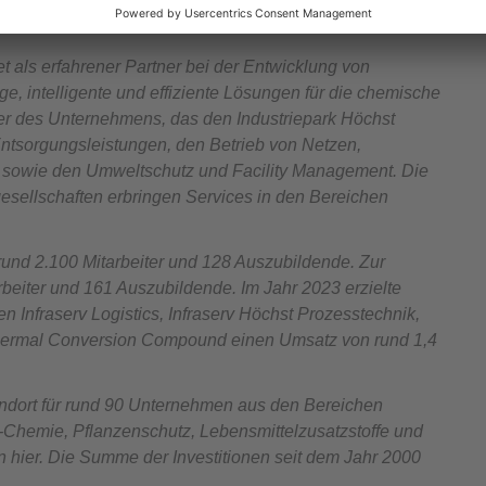
tet als erfahrener Partner bei der Entwicklung von
e, intelligente und effiziente Lösungen für die chemische
der des Unternehmens, das den Industriepark Höchst
Entsorgungsleistungen, den Betrieb von Netzen,
z sowie den Umweltschutz und Facility Management. Die
esellschaften erbringen Services in den Bereichen
rund 2.100 Mitarbeiter und 128 Auszubildende. Zur
beiter und 161 Auszubildende. Im Jahr 2023 erzielte
en Infraserv Logistics, Infraserv Höchst Prozesstechnik,
Thermal Conversion Compound einen Umsatz von rund 1,4
andort für rund 90 Unternehmen aus den Bereichen
-Chemie, Pflanzenschutz, Lebensmittelzusatzstoffe und
 hier. Die Summe der Investitionen seit dem Jahr 2000