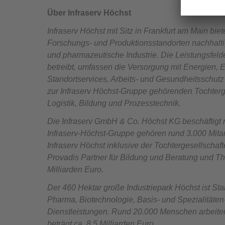
Über Infraserv Höchst
Infraserv Höchst mit Sitz in Frankfurt am Main bie
Forschungs- und Produktionsstandorten nachhaltig
und pharmazeutische Industrie. Die Leistungsfel
betreibt, umfassen die Versorgung mit Energien, 
Standortservices, Arbeits- und Gesundheitsschut
zur Infraserv Höchst-Gruppe gehörenden Tochterg
Logistik, Bildung und Prozesstechnik.
Die Infraserv GmbH & Co. Höchst KG beschäftigt 
Infraserv-Höchst-Gruppe gehören rund 3.000 Mitar
Infraserv Höchst inklusive der Tochtergesellschaft
Provadis Partner für Bildung und Beratung und 
Milliarden Euro.
Der 460 Hektar große Industriepark Höchst ist St
Pharma, Biotechnologie, Basis- und Spezialitäten
Dienstleistungen. Rund 20.000 Menschen arbeiten
beträgt ca. 8,5 Milliarden Euro.