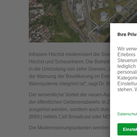
Infraserv Höchst modernisiert die Sirenenanlagen 
Höchst und Schwanheim. Die Betreibergesellschaft
in die Umrüstung von zehn Sirenen. „Durch die Mo
die Warnung der Bevölkerung im Ereignisfall auch 
Warnsysteme integriert ist“, sagt Dr. Markus Bauc
Der wesentliche Vorteil der neuen Auslösetechnik 
der öffentlichen Gefahrenabwehr. In Zukunft könne
ausgelöst werden, sondern auch durch das Bunde
(BBK) mittels Cell Broadcast oder MOWAS (Modu
Die Modernisierungsarbeiten werden voraussichtli