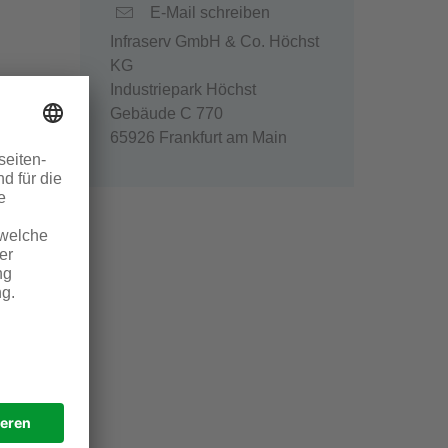
E-Mail schreiben
Infraserv GmbH & Co. Höchst
KG
Industriepark Höchst
Gebäude C 770
65926 Frankfurt am Main