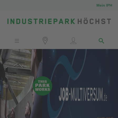
Mein IPH
Standort
Investoren
IPH-Mitarbeiter
Nachbarn
Medien
Kontakt
Anfahrt