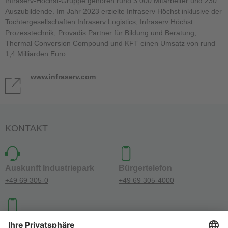
Infraserv-Höchst-Gruppe gehören rund 3.000 Mitarbeiter und 230
Auszubildende. Im Jahr 2023 erzielte Infraserv Höchst inklusive der
Tochtergesellschaften Infraserv Logistics, Infraserv Höchst
Prozesstechnik, Provadis Partner für Bildung und Beratung,
Thermal Conversion Compound und KFT einen Umsatz von rund
1,4 Milliarden Euro.
www.infraserv.com
KONTAKT
Auskunft Industriepark
Bürgertelefon
+49 69 305-0
+49 69 305-4000
Investoren-Kontakt