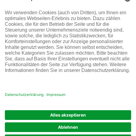
+49 69 305-46300
SOCIAL MEDIA
AGB
Impressum
Datenschutz
Cookie-Einstellungen
© Infraserv GmbH & Co. Höchst KG
POWERED BY