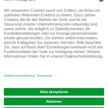
+49 69 305-46300
SOCIAL MEDIA
AGB
Impressum
Datenschutz
Cookie-Einstellungen
© Infraserv GmbH & Co. Höchst KG
POWERED BY