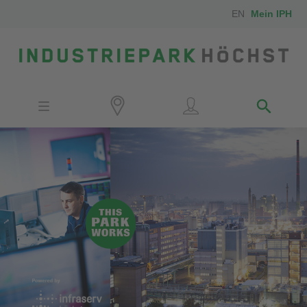
EN
Mein IPH
Standort
Investoren
IPH-Mitarbeiter
Nachbarn
Medien
Kontakt
Anfahrt