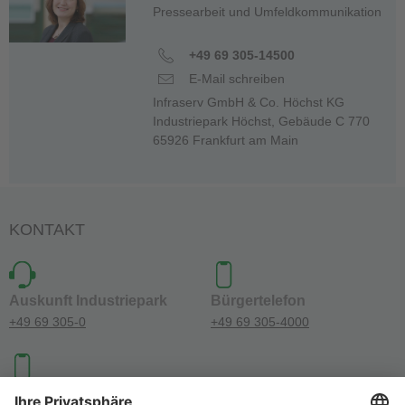
Pressearbeit und Umfeldkommunikation
+49 69 305-14500
E-Mail schreiben
Infraserv GmbH & Co. Höchst KG
Industriepark Höchst, Gebäude C 770
65926 Frankfurt am Main
KONTAKT
Auskunft Industriepark
Bürgertelefon
+49 69 305-0
+49 69 305-4000
Investoren-Kontakt