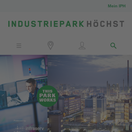
Mein IPH
Standort
Investoren
IPH-Mitarbeiter
Nachbarn
Medien
Kontakt
Anfahrt