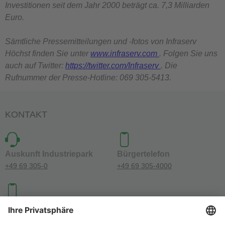
Investitionen seit dem Jahr 2000 beträgt ca. 7,3 Milliarden
Euro.
Sämtliche Pressemitteilungen und -fotos von Infraserv
Höchst finden Sie unter
www.infraserv.com
. Folgen Sie uns
auch auf Twitter:
https://twitter.com/Infraserv
. Die
Rufnummer der Presse-Hotline: 069 305-5413.
KONTAKT
Auskunft Industriepark
Bürgertelefon
+49 69 305-0
+49 69 305-4000
Investoren-Kontakt
+49 69 305-46300