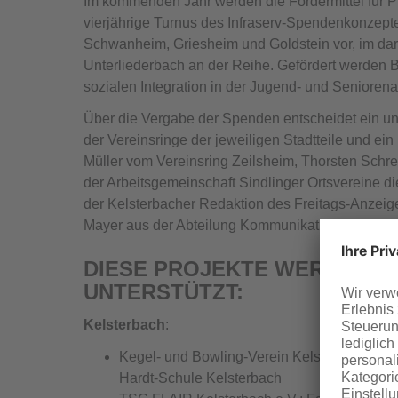
Im kommenden Jahr werden die Fördermittel für P
vierjährige Turnus des Infraserv-Spendenkonzep
Schwanheim, Griesheim und Goldstein vor, im dar
Unterliederbach an der Reihe. Gefördert werden 
sozialen Integration in der Jugend- und Seniorenar
Über die Vergabe der Spenden entscheidet ein u
der Vereinsringe der jeweiligen Stadtteile und ei
Müller vom Vereinsring Zeilsheim, Thorsten Schre
der Arbeitsgemeinschaft Sindlinger Ortsvereine
der Kelsterbacher Redaktion des Freitags-Anzeiger
Mayer aus der Abteilung Kommunikation und Mark
DIESE PROJEKTE WERDEN I
UNTERSTÜTZT:
Kelsterbach
:
Kegel- und Bowling-Verein Kelsterbach e.V.:
Hardt-Schule Kelsterbach