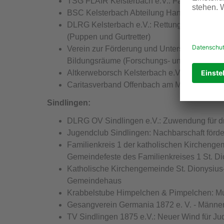
TSG FLAIR Kelsterbach e.V.: Faschingsumz
BSC Kelsterbach Abteilung Handball: Trikots
DLRG Kelsterbach e.V.: Rettungssport zur F
(Puppen und Gurtretter)
Verein zur Förderung und Unterstützung der 
Bildungsräume (Forschungs- und Experiment
Altkerweborsch Kelsterbach e.V.: Halloween
Caritasverband Offenbach am Main e.V.: Me
Sindlingen:
DLRG OV Sindlingen e.V.: Zuwendung für d
Jugendclub Sindlingen: Nachbarschaft förd
Familienkreis 1 der katholischen Kirchengeme
Gemeindefeste des Familienkreises 1 St. Di
Katholische Kirchengemeinde St. Dionysius-
Gemeindehaus
Krabbelstube Himpelchen & Pimpelchen: Mu
Gesangverein Germania 1872 e. V. - Männer
TV Sindlingen 1875 e.V.: Neuer Wind für Ju