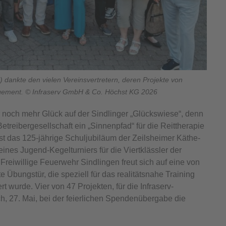
) dankte den vielen Vereinsvertretern, deren Projekte von
gagement. © Infraserv GmbH & Co. Höchst KG 2026
r noch mehr Glück auf der Sindlinger „Glückswiese“, denn
Betreibergesellschaft ein „Sinnenpfad“ für die Reittherapie
t das 125-jährige Schuljubiläum der Zeilsheimer Käthe-
ines Jugend-Kegelturniers für die Viertklässler der
reiwillige Feuerwehr Sindlingen freut sich auf eine von
te Übungstür, die speziell für das realitätsnahe Training
 wurde. Vier von 47 Projekten, für die Infraserv-
, 27. Mai, bei der feierlichen Spendenübergabe die