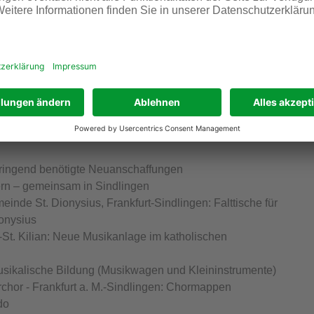
ug Wild Jungle
 für die Handballjugend in Kelsterbach
örderung der Nachwuchsarbeit und der Rettungsfähigkeit
Bürgermeister - Hardt-Schule e.V.: Unterstützung der
ierbereich und Gesellschaftsspiele mit Aufbewahrung)
 for Kids
in erster Computer – zum Anfassen und Ausprobieren
ringend benötigte Neuanschaffungen
ern – gemeinsam in Sindlingen
inde St. Dionysius, Frankfurt-Sindlingen: Falttische für
onysius
St. Kilian: Neue Musikanlage im katholischen
sikalische Bildung (Musikwagen und Kleininstrumente)
chor - Frankfurt a. M.-Sindlingen: Chormappen
do