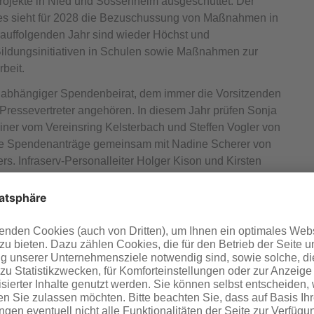
rojekte in Nied und Sossenheim ausgeschüttet. Der
tes sieht für 2028 die Bezuschussung von Maßnahmen in
auffolgenden Jahr sind wieder Höchst und
Bildungsinitiativen in Schulen sowie Maßnahmen zur
beit.
nabhängiger Spendenbeirat, dem immer die Vorsitzenden
n Pressevertreter angehören. In diesem Jahr prüfen Sonja
iner vom Vereinsring Kelsterbach und Steffen Vogler von
 die Spendenanträge gemeinsam mit Nadine Scherer von
s. Infraserv-Personalleiter Holger Kison und Kirsten
eting gehören dem Spendenbeirat dauerhaft an.
N DER ERSTEN SPENDENRUNDE
 Jugend-Kegelturnier der 4. Klassen der Bürgermeister-