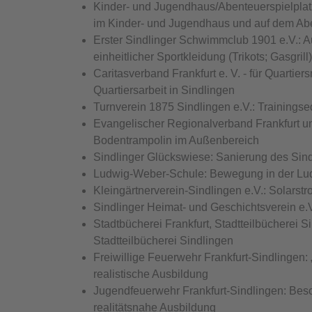
Kinder- und Jugendhaus/Abenteuerspielplatz
im Kinder- und Jugendhaus und auf dem Abe
Erster Sindlinger Schwimmclub 1901 e.V.: A
einheitlicher Sportkleidung (Trikots; Gasgrill)
Caritasverband Frankfurt e. V. - für Quarti
Quartiersarbeit in Sindlingen
Turnverein 1875 Sindlingen e.V.: Trainings
Evangelischer Regionalverband Frankfurt un
Bodentrampolin im Außenbereich
Sindlinger Glückswiese: Sanierung des Sindl
Ludwig-Weber-Schule: Bewegung in der Lu
Kleingärtnerverein-Sindlingen e.V.: Solarst
Sindlinger Heimat- und Geschichtsverein e.V
Stadtbücherei Frankfurt, Stadtteilbücherei 
Stadtteilbücherei Sindlingen
Freiwillige Feuerwehr Frankfurt-Sindlinge
realistische Ausbildung
Jugendfeuerwehr Frankfurt-Sindlingen: Bes
realitätsnahe Ausbildung